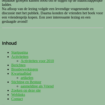
bepaalde groepen kansen bood om te stijgen op de maatschappelijke
ladder.
Na afloop van de lezing volgde een levendige vragenronde en
discussie met het publiek. Daarna konden de vrienden het boek voor
een vriendenprijs kopen. Een zeer interessante lezing en een
geslaagde avond!
Inhoud
Startpagina
Activiteiten
Activiteiten voor 2010
Berichten
Bronbewerkingen
Kwartaalblad
artikelen
Stichting en Bestuur
aanmelding als Vriend
Zoeken op deze site
Weblinks
Contact