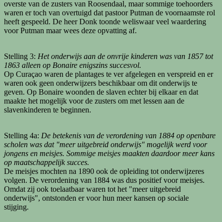
overste van de zusters van Roosendaal, maar sommige toehoorders
waren er toch van overtuigd dat pastoor Putman de voornaamste rol
heeft gespeeld. De heer Donk toonde weliswaar veel waardering
voor Putman maar wees deze opvatting af.
Stelling 3:
Het onderwijs aan de onvrije kinderen was van 1857 tot
1863 alleen op Bonaire enigszins succesvol.
Op Curaçao waren de plantages te ver afgelegen en verspreid en er
waren ook geen onderwijzers beschikbaar om dit onderwijs te
geven. Op Bonaire woonden de slaven echter bij elkaar en dat
maakte het mogelijk voor de zusters om met lessen aan de
slavenkinderen te beginnen.
Stelling 4a:
De betekenis van de verordening van 1884 op openbare
scholen was dat "meer uitgebreid onderwijs" mogelijk werd voor
jongens en meisjes. Sommige meisjes maakten daardoor meer kans
op maatschappelijk succes.
De meisjes mochten na 1890 ook de opleiding tot onderwijzeres
volgen. De verordening van 1884 was dus positief voor meisjes.
Omdat zij ook toelaatbaar waren tot het "meer uitgebreid
onderwijs", ontstonden er voor hun meer kansen op sociale
stijging.