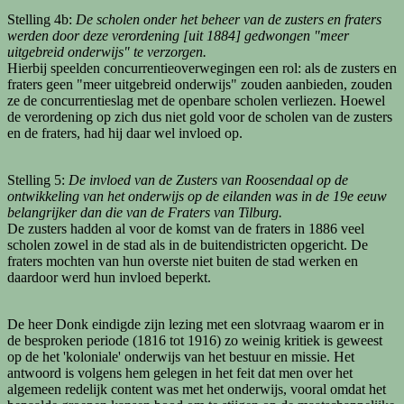
Stelling 4b:
De scholen onder het beheer van de zusters en fraters
werden door deze verordening [uit 1884] gedwongen "meer
uitgebreid onderwijs" te verzorgen.
Hierbij speelden concurrentieoverwegingen een rol: als de zusters en
fraters geen "meer uitgebreid onderwijs" zouden aanbieden, zouden
ze de concurrentieslag met de openbare scholen verliezen. Hoewel
de verordening op zich dus niet gold voor de scholen van de zusters
en de fraters, had hij daar wel invloed op.
Stelling 5:
De invloed van de Zusters van Roosendaal op de
ontwikkeling van het onderwijs op de eilanden was in de 19e eeuw
belangrijker dan die van de Fraters van Tilburg.
De zusters hadden al voor de komst van de fraters in 1886 veel
scholen zowel in de stad als in de buitendistricten opgericht. De
fraters mochten van hun overste niet buiten de stad werken en
daardoor werd hun invloed beperkt.
De heer Donk eindigde zijn lezing met een slotvraag waarom er in
de besproken periode (1816 tot 1916) zo weinig kritiek is geweest
op de het 'koloniale' onderwijs van het bestuur en missie. Het
antwoord is volgens hem gelegen in het feit dat men over het
algemeen redelijk content was met het onderwijs, vooral omdat het