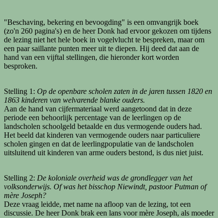
"Beschaving, bekering en bevoogding" is een omvangrijk boek
(zo'n 260 pagina's) en de heer Donk had ervoor gekozen om tijdens
de lezing niet het hele boek in vogelvlucht te bespreken, maar om
een paar saillante punten meer uit te diepen. Hij deed dat aan de
hand van een vijftal stellingen, die hieronder kort worden
besproken.
Stelling 1:
Op de openbare scholen zaten in de jaren tussen 1820 en
1863 kinderen van welvarende blanke ouders.
Aan de hand van cijfermateriaal werd aangetoond dat in deze
periode een behoorlijk percentage van de leerlingen op de
landscholen schoolgeld betaalde en dus vermogende ouders had.
Het beeld dat kinderen van vermogende ouders naar particuliere
scholen gingen en dat de leerlingpopulatie van de landscholen
uitsluitend uit kinderen van arme ouders bestond, is dus niet juist.
Stelling 2:
De koloniale overheid was de grondlegger van het
volksonderwijs. Of was het bisschop Niewindt, pastoor Putman of
mère Joseph?
Deze vraag leidde, met name na afloop van de lezing, tot een
discussie. De heer Donk brak een lans voor mère Joseph, als moeder